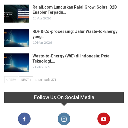
Ralali.com Luncurkan RalaliGrow: Solusi B2B
Enabler Terpadu…
13 Apr 2026
RDF & Co-processing: Jalur Waste-to-Energy
yang…
10 Mar 2026
Waste-to-Energy (WtE) di Indonesia: Peta
Teknologi,…
2 Feb 2026
PREV
NEXT
1 daripada 371
Follow Us On Social Media