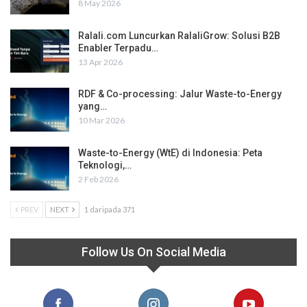
8 May 2026
Ralali.com Luncurkan RalaliGrow: Solusi B2B
Enabler Terpadu…
13 Apr 2026
RDF & Co-processing: Jalur Waste-to-Energy
yang…
10 Mar 2026
Waste-to-Energy (WtE) di Indonesia: Peta
Teknologi,…
2 Feb 2026
PREV
NEXT
1 daripada 371
Follow Us On Social Media