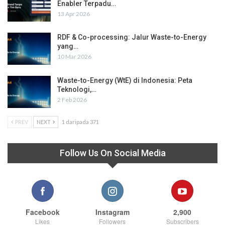
Enabler Terpadu…
13 Apr 2026
RDF & Co-processing: Jalur Waste-to-Energy
yang…
10 Mar 2026
Waste-to-Energy (WtE) di Indonesia: Peta
Teknologi,…
2 Feb 2026
PREV
NEXT
1 daripada 371
Follow Us On Social Media
Facebook
Instagram
2,900
Likes
Followers
Subscribers