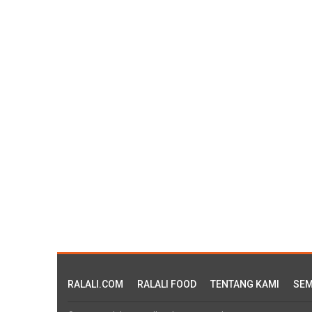
RALALI.COM
RALALI FOOD
TENTANG KAMI
SEM