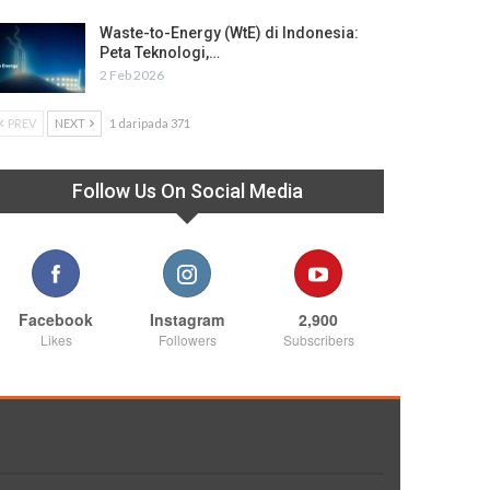
Waste-to-Energy (WtE) di Indonesia:
Peta Teknologi,…
2 Feb 2026
PREV
NEXT
1 daripada 371
Follow Us On Social Media
Facebook
Instagram
2,900
Likes
Followers
Subscribers