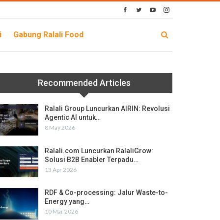
i
Gabung Ralali Food
Recommended Articles
Ralali Group Luncurkan AIRIN: Revolusi
Agentic AI untuk…
8 May 2026
Ralali.com Luncurkan RalaliGrow:
Solusi B2B Enabler Terpadu…
13 Apr 2026
RDF & Co-processing: Jalur Waste-to-
Energy yang…
10 Mar 2026