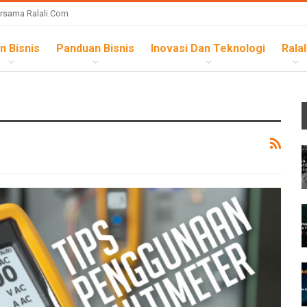
rsama Ralali.com
n Bisnis
Panduan Bisnis
Inovasi Dan Teknologi
Ralal