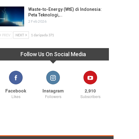
Waste-to-Energy (WtE) di Indonesia:
Peta Teknologi,…
2 Feb 2026
PREV
NEXT
1 daripada 371
Follow Us On Social Media
Facebook
Instagram
2,910
Likes
Followers
Subscribers