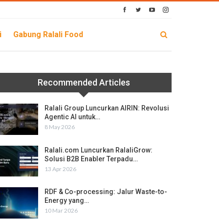
i
Gabung Ralali Food
Recommended Articles
Ralali Group Luncurkan AIRIN: Revolusi
Agentic AI untuk…
8 May 2026
Ralali.com Luncurkan RalaliGrow:
Solusi B2B Enabler Terpadu…
13 Apr 2026
RDF & Co-processing: Jalur Waste-to-
Energy yang…
10 Mar 2026