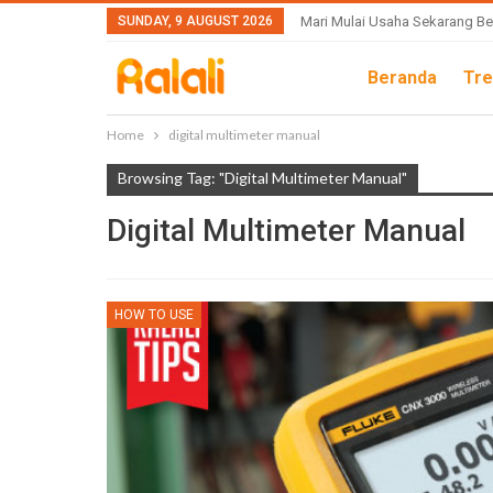
SUNDAY, 9 AUGUST 2026
Mari Mulai Usaha Sekarang Be
Beranda
Tre
Home
digital multimeter manual
Browsing Tag: "digital Multimeter Manual"
Digital Multimeter Manual
HOW TO USE