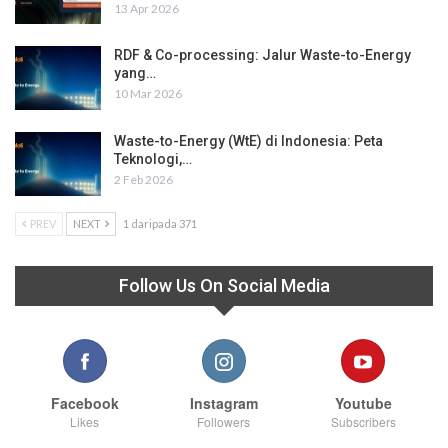
13 Apr 2026
RDF & Co-processing: Jalur Waste-to-Energy
yang…
10 Mar 2026
Waste-to-Energy (WtE) di Indonesia: Peta
Teknologi,…
2 Feb 2026
PREV
NEXT
1 daripada 371
Follow Us On Social Media
Facebook
Instagram
Youtube
Likes
Followers
Subscribers