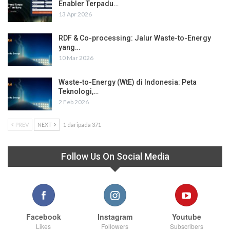
Enabler Terpadu…
13 Apr 2026
RDF & Co-processing: Jalur Waste-to-Energy
yang…
10 Mar 2026
Waste-to-Energy (WtE) di Indonesia: Peta
Teknologi,…
2 Feb 2026
PREV
NEXT
1 daripada 371
Follow Us On Social Media
Facebook
Instagram
Youtube
Likes
Followers
Subscribers