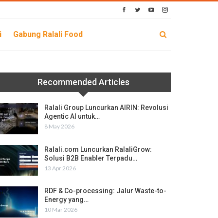
i
Gabung Ralali Food
Recommended Articles
Ralali Group Luncurkan AIRIN: Revolusi
Agentic AI untuk…
8 May 2026
Ralali.com Luncurkan RalaliGrow:
Solusi B2B Enabler Terpadu…
13 Apr 2026
RDF & Co-processing: Jalur Waste-to-
Energy yang…
10 Mar 2026