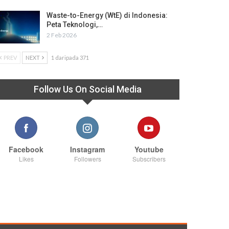
Waste-to-Energy (WtE) di Indonesia:
Peta Teknologi,…
2 Feb 2026
PREV
NEXT
1 daripada 371
Follow Us On Social Media
Facebook
Instagram
Youtube
Likes
Followers
Subscribers