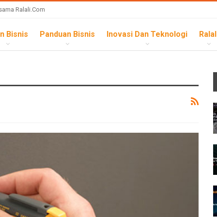
sama Ralali.com
n Bisnis
Panduan Bisnis
Inovasi Dan Teknologi
Ralal