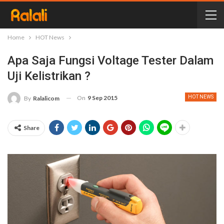
Home
HOT News
Apa Saja Fungsi Voltage Tester Dalam
Uji Kelistrikan ?
On
9 Sep 2015
HOT NEWS
By
Ralalicom
Share