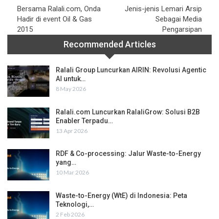
Bersama Ralali.com, Onda
Jenis-jenis Lemari Arsip
Hadir di event Oil & Gas
Sebagai Media
2015
Pengarsipan
Recommended Articles
Ralali Group Luncurkan AIRIN: Revolusi Agentic
AI untuk…
8 May 2026
Ralali.com Luncurkan RalaliGrow: Solusi B2B
Enabler Terpadu…
13 Apr 2026
RDF & Co-processing: Jalur Waste-to-Energy
yang…
10 Mar 2026
Waste-to-Energy (WtE) di Indonesia: Peta
Teknologi,…
2 Feb 2026