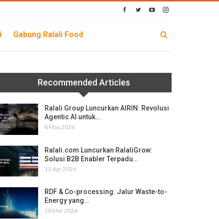
i
Gabung Ralali Food
Recommended Articles
Ralali Group Luncurkan AIRIN: Revolusi
Agentic AI untuk…
8 May 2026
Ralali.com Luncurkan RalaliGrow:
Solusi B2B Enabler Terpadu…
13 Apr 2026
RDF & Co-processing: Jalur Waste-to-
Energy yang…
10 Mar 2026