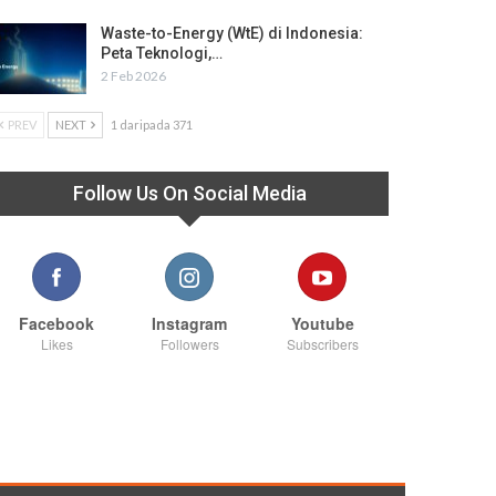
Waste-to-Energy (WtE) di Indonesia:
Peta Teknologi,…
2 Feb 2026
PREV
NEXT
1 daripada 371
Follow Us On Social Media
Facebook
Instagram
Youtube
Likes
Followers
Subscribers