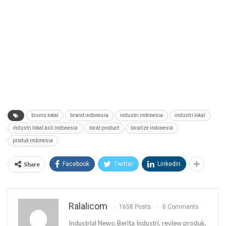
bisnis lokal
brand indonesia
industri indonesia
industri lokal
industri lokal asli indonesia
local product
localize indonesia
produk indonesia
Share
Facebook
Twitter
Linkedin
Ralalicom
1658 Posts
0 Comments
Industrial News: Berita Industri, review produk,