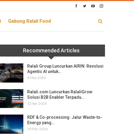
i
Gabung Ralali Food
Recommended Articles
Ralali Group Luncurkan AIRIN: Revolusi
Agentic AI untuk…
8 May 2026
Ralali.com Luncurkan RalaliGrow:
Solusi B2B Enabler Terpadu…
13 Apr 2026
RDF & Co-processing: Jalur Waste-to-
Energy yang…
10 Mar 2026