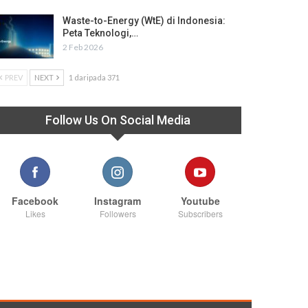
Waste-to-Energy (WtE) di Indonesia:
Peta Teknologi,…
2 Feb 2026
PREV
NEXT
1 daripada 371
Follow Us On Social Media
Facebook
Instagram
Youtube
Likes
Followers
Subscribers