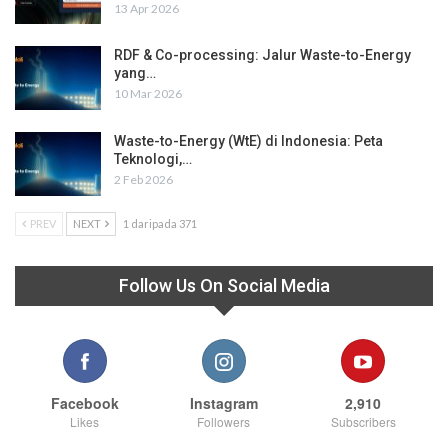
13 Apr 2026
RDF & Co-processing: Jalur Waste-to-Energy
yang…
10 Mar 2026
Waste-to-Energy (WtE) di Indonesia: Peta
Teknologi,…
2 Feb 2026
PREV
NEXT
1 daripada 371
Follow Us On Social Media
Facebook
Instagram
2,910
Likes
Followers
Subscribers