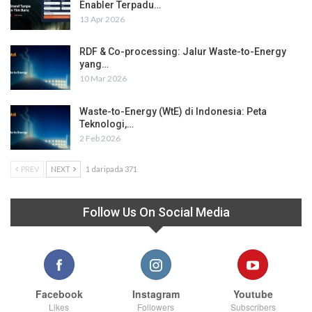
Enabler Terpadu…
13 Apr 2026
RDF & Co-processing: Jalur Waste-to-Energy
yang…
10 Mar 2026
Waste-to-Energy (WtE) di Indonesia: Peta
Teknologi,…
2 Feb 2026
PREV
NEXT
1 daripada 371
Follow Us On Social Media
Facebook
Instagram
Youtube
Likes
Followers
Subscribers