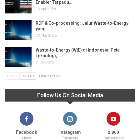
Enabler Terpadu…
13 Apr 2026
RDF & Co-processing: Jalur Waste-to-Energy
yang…
10 Mar 2026
Waste-to-Energy (WtE) di Indonesia: Peta
Teknologi,…
2 Feb 2026
PREV
NEXT
1 daripada 371
Follow Us On Social Media
Facebook
Instagram
2,900
Likes
Followers
Subscribers