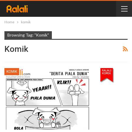
Home
komik
Browsing Tag: "komik"
Komik
KOMIK