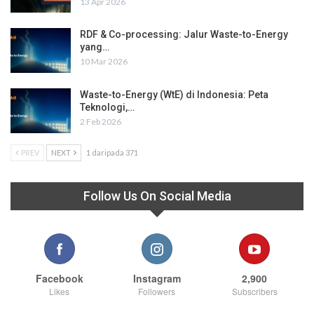
13 Apr 2026
RDF & Co-processing: Jalur Waste-to-Energy
yang…
10 Mar 2026
Waste-to-Energy (WtE) di Indonesia: Peta
Teknologi,…
2 Feb 2026
PREV
NEXT
1 daripada 371
Follow Us On Social Media
Facebook
Instagram
2,900
Likes
Followers
Subscribers