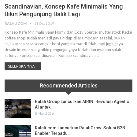
Scandinavian, Konsep Kafe Minimalis Yang
Bikin Pengunjung Balik Lagi
RALALICOM
11 Oct 2019
Konsep Kafe Minimalis yang Homy dan Cozy
Source: shutterstock
Kedai
coffee shop sudah menjadi gaya hidup di era modern saat ini, bukan
saja karena rasa secangkir kopi yang nikmat di lidah, tapi juga gaya
desain interior yang bikin pengunjungnya betah dan nyaman salah
satunya konsep scandinavian.
Konsep scandinavian
…
SELENGKAPNYA...
Recommended Articles
Ralali Group Luncurkan AIRIN: Revolusi Agentic
AI untuk…
8 May 2026
Ralali.com Luncurkan RalaliGrow: Solusi B2B
Enabler Terpadu…