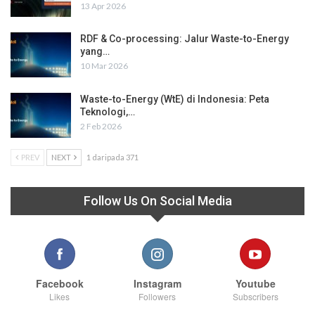
13 Apr 2026
RDF & Co-processing: Jalur Waste-to-Energy
yang…
10 Mar 2026
Waste-to-Energy (WtE) di Indonesia: Peta
Teknologi,…
2 Feb 2026
PREV
NEXT
1 daripada 371
Follow Us On Social Media
Facebook
Instagram
Youtube
Likes
Followers
Subscribers