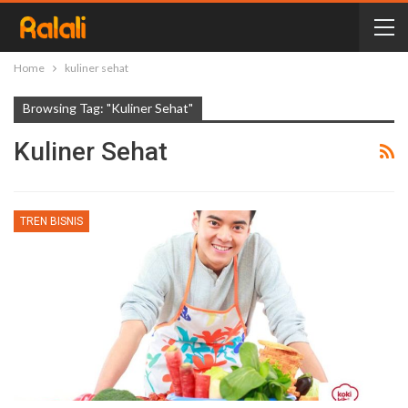
Home
kuliner sehat
Browsing Tag: "kuliner Sehat"
Kuliner Sehat
TREN BISNIS