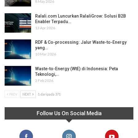
8 May 2026
Ralali.com Luncurkan RalaliGrow: Solusi B2B
Enabler Terpadu…
13 Apr 2026
RDF & Co-processing: Jalur Waste-to-Energy
yang…
10 Mar 2026
Waste-to-Energy (WtE) di Indonesia: Peta
Teknologi,…
2 Feb 2026
PREV
NEXT
1 daripada 371
Follow Us On Social Media