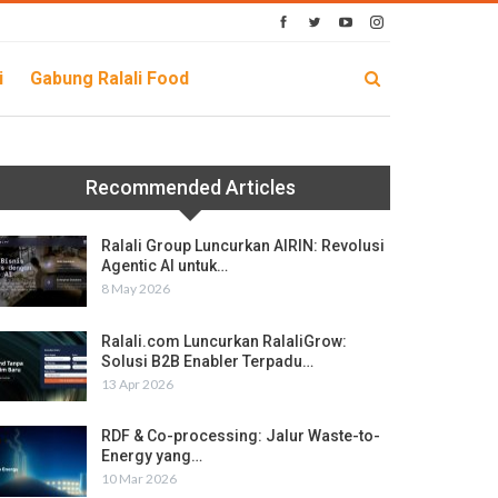
i
Gabung Ralali Food
Recommended Articles
Ralali Group Luncurkan AIRIN: Revolusi
Agentic AI untuk…
8 May 2026
Ralali.com Luncurkan RalaliGrow:
Solusi B2B Enabler Terpadu…
13 Apr 2026
RDF & Co-processing: Jalur Waste-to-
Energy yang…
10 Mar 2026