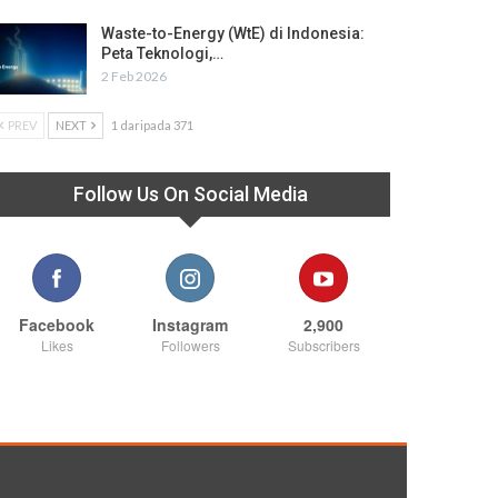
Waste-to-Energy (WtE) di Indonesia:
Peta Teknologi,…
2 Feb 2026
PREV
NEXT
1 daripada 371
Follow Us On Social Media
Facebook
Instagram
2,900
Likes
Followers
Subscribers