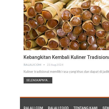
Kebangkitan Kembali Kuliner Tradisiona
RALALICOM
23 Aug 2024
Kuliner tradisional memiliki rasa yang khas dan dapat di jadi
SELENGKAPNYA...
RALALI.COM
RALALI FOOD
TENTANG KAMI
SEM