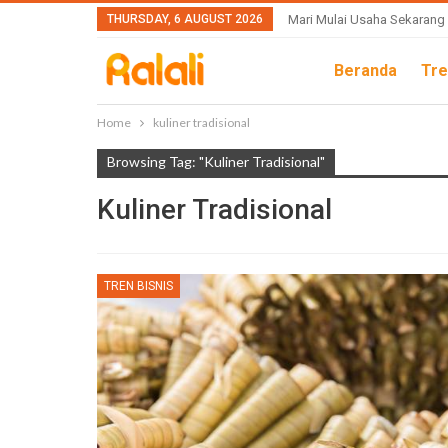
THURSDAY, 6 AUGUST 2026
Mari Mulai Usaha Sekarang
Beranda
Tre
Home
kuliner tradisional
Browsing Tag: "kuliner Tradisional"
Kuliner Tradisional
TREN BISNIS