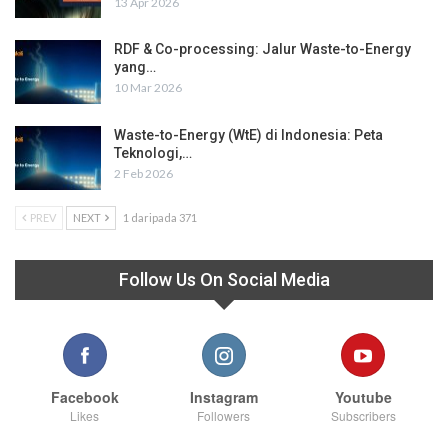
13 Apr 2026
RDF & Co-processing: Jalur Waste-to-Energy
yang…
10 Mar 2026
Waste-to-Energy (WtE) di Indonesia: Peta
Teknologi,…
2 Feb 2026
PREV
NEXT
1 daripada 371
Follow Us On Social Media
Facebook
Instagram
Youtube
Likes
Followers
Subscribers