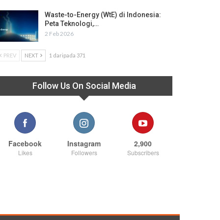
Waste-to-Energy (WtE) di Indonesia:
Peta Teknologi,…
2 Feb 2026
PREV
NEXT
1 daripada 371
Follow Us On Social Media
Facebook
Instagram
2,900
Likes
Followers
Subscribers