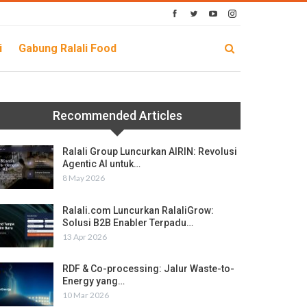
i
Gabung Ralali Food
Recommended Articles
Ralali Group Luncurkan AIRIN: Revolusi
Agentic AI untuk…
8 May 2026
Ralali.com Luncurkan RalaliGrow:
Solusi B2B Enabler Terpadu…
13 Apr 2026
RDF & Co-processing: Jalur Waste-to-
Energy yang…
10 Mar 2026