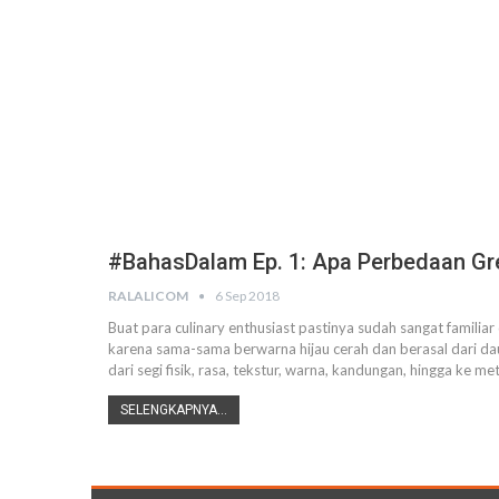
#BahasDalam Ep. 1: Apa Perbedaan Gr
RALALICOM
6 Sep 2018
Buat para culinary enthusiast pastinya sudah sangat famili
karena sama-sama berwarna hijau cerah dan berasal dari da
dari segi fisik, rasa, tekstur, warna, kandungan, hingga ke 
SELENGKAPNYA...