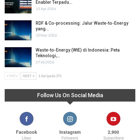
Enabler Terpadu…
13 Apr 2026
RDF & Co-processing: Jalur Waste-to-Energy
yang…
10 Mar 2026
Waste-to-Energy (WtE) di Indonesia: Peta
Teknologi,…
2 Feb 2026
PREV
NEXT
1 daripada 371
Follow Us On Social Media
Facebook
Instagram
2,900
Likes
Followers
Subscribers