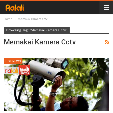
Home
memakai kamera cctv
Browsing Tag: "memakai Kamera Cctv"
Memakai Kamera Cctv
HOT NEWS