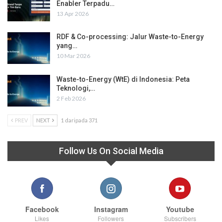
Enabler Terpadu…
13 Apr 2026
RDF & Co-processing: Jalur Waste-to-Energy
yang…
10 Mar 2026
Waste-to-Energy (WtE) di Indonesia: Peta
Teknologi,…
2 Feb 2026
PREV
NEXT
1 daripada 371
Follow Us On Social Media
Facebook
Instagram
Youtube
Likes
Followers
Subscribers