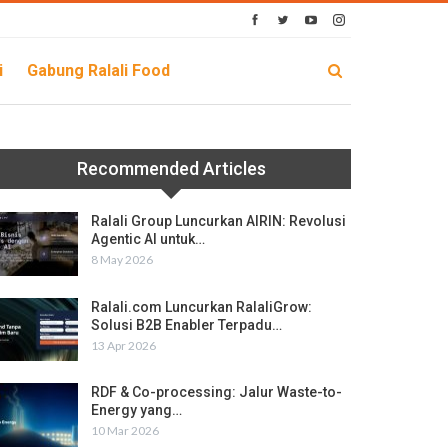
i
Gabung Ralali Food
Recommended Articles
Ralali Group Luncurkan AIRIN: Revolusi
Agentic AI untuk…
8 May 2026
Ralali.com Luncurkan RalaliGrow:
Solusi B2B Enabler Terpadu…
13 Apr 2026
RDF & Co-processing: Jalur Waste-to-
Energy yang…
10 Mar 2026