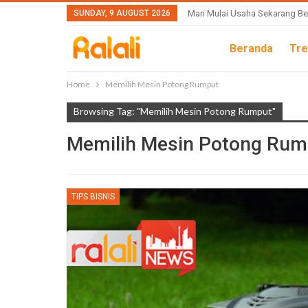
SUNDAY, 9 AUGUST 2026
Mari Mulai Usaha Sekarang Be
Beranda
Tre
Home
Memilih Mesin Potong Rumput
Browsing Tag: "Memilih Mesin Potong Rumput"
Memilih Mesin Potong Rum
TIPS BISNIS