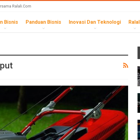
rsama Ralali.com
n Bisnis
Panduan Bisnis
Inovasi Dan Teknologi
Ralal
put