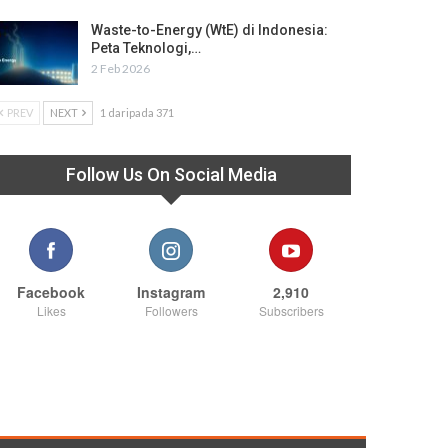
Waste-to-Energy (WtE) di Indonesia:
Peta Teknologi,…
2 Feb 2026
PREV
NEXT
1 daripada 371
Follow Us On Social Media
Facebook
Instagram
2,910
Likes
Followers
Subscribers