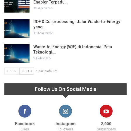
Enabler Terpadu…
13 Apr 2026
RDF & Co-processing: Jalur Waste-to-Energy
yang…
10 Mar 2026
Waste-to-Energy (WtE) di Indonesia: Peta
Teknologi,…
2 Feb 2026
PREV
NEXT
1 daripada 371
Follow Us On Social Media
Facebook
Instagram
2,900
Likes
Followers
Subscribers