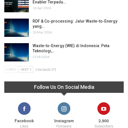
Enabler Terpadu…
13 Apr 2026
RDF & Co-processing: Jalur Waste-to-Energy
yang…
10 Mar 2026
Waste-to-Energy (WtE) di Indonesia: Peta
Teknologi,…
2 Feb 2026
PREV
NEXT
1 daripada 371
Follow Us On Social Media
Facebook
Instagram
2,900
Likes
Followers
Subscribers