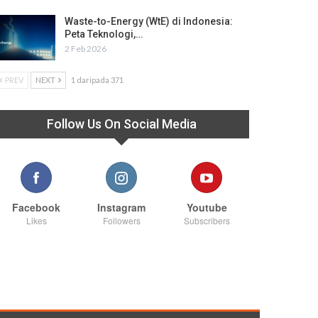
Waste-to-Energy (WtE) di Indonesia:
Peta Teknologi,…
2 Feb 2026
PREV
NEXT
1 daripada 371
Follow Us On Social Media
Facebook
Instagram
Youtube
Likes
Followers
Subscribers