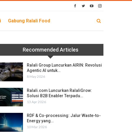
i
Gabung Ralali Food
Recommended Articles
Ralali Group Luncurkan AIRIN: Revolusi
Agentic AI untuk…
8 May 2026
Ralali.com Luncurkan RalaliGrow:
Solusi B2B Enabler Terpadu…
13 Apr 2026
RDF & Co-processing: Jalur Waste-to-
Energy yang…
10 Mar 2026