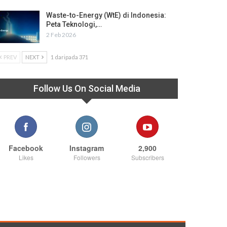
Waste-to-Energy (WtE) di Indonesia:
Peta Teknologi,…
2 Feb 2026
PREV
NEXT
1 daripada 371
Follow Us On Social Media
Facebook
Instagram
2,900
Likes
Followers
Subscribers