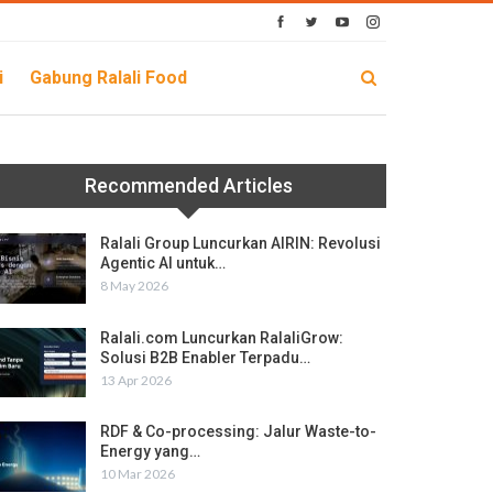
i
Gabung Ralali Food
Recommended Articles
Ralali Group Luncurkan AIRIN: Revolusi
Agentic AI untuk…
8 May 2026
Ralali.com Luncurkan RalaliGrow:
Solusi B2B Enabler Terpadu…
13 Apr 2026
RDF & Co-processing: Jalur Waste-to-
Energy yang…
10 Mar 2026