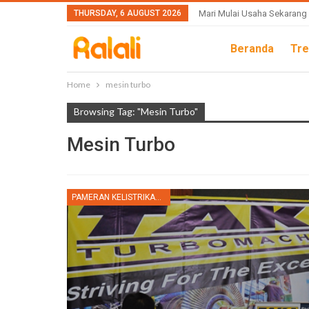
THURSDAY, 6 AUGUST 2026
Mari Mulai Usaha Sekarang
Beranda
Tre
Home
mesin turbo
Browsing Tag: "mesin Turbo"
Mesin Turbo
PAMERAN KELISTRIKAN INDONESIA 2014