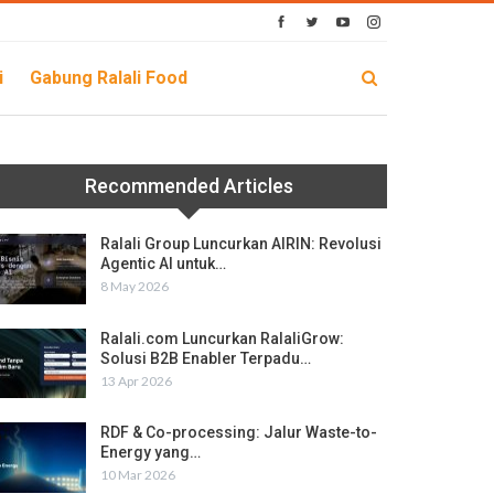
i
Gabung Ralali Food
Recommended Articles
Ralali Group Luncurkan AIRIN: Revolusi
Agentic AI untuk…
8 May 2026
Ralali.com Luncurkan RalaliGrow:
Solusi B2B Enabler Terpadu…
13 Apr 2026
RDF & Co-processing: Jalur Waste-to-
Energy yang…
10 Mar 2026