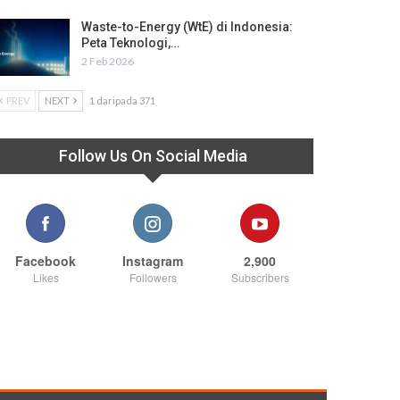
Waste-to-Energy (WtE) di Indonesia:
Peta Teknologi,…
2 Feb 2026
PREV
NEXT
1 daripada 371
Follow Us On Social Media
Facebook
Instagram
2,900
Likes
Followers
Subscribers