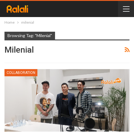
Home
milenial
Browsing Tag: "milenial"
Milenial
COLLABORATION