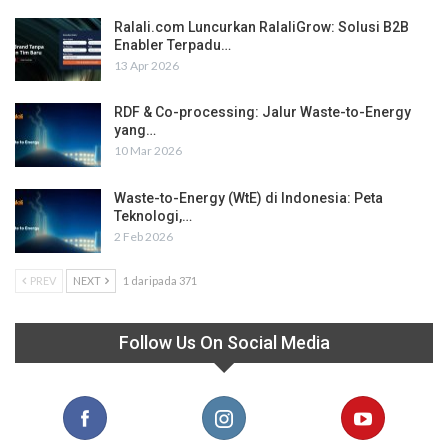
Ralali.com Luncurkan RalaliGrow: Solusi B2B
Enabler Terpadu…
13 Apr 2026
RDF & Co-processing: Jalur Waste-to-Energy
yang…
10 Mar 2026
Waste-to-Energy (WtE) di Indonesia: Peta
Teknologi,…
2 Feb 2026
PREV
NEXT
1 daripada 371
Follow Us On Social Media