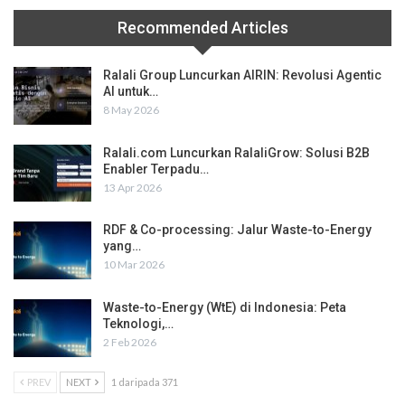
Recommended Articles
Ralali Group Luncurkan AIRIN: Revolusi Agentic
AI untuk…
8 May 2026
Ralali.com Luncurkan RalaliGrow: Solusi B2B
Enabler Terpadu…
13 Apr 2026
RDF & Co-processing: Jalur Waste-to-Energy
yang…
10 Mar 2026
Waste-to-Energy (WtE) di Indonesia: Peta
Teknologi,…
2 Feb 2026
PREV
NEXT
1 daripada 371