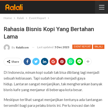
Home
Ralali
Event Report
Rahasia Bisnis Kopi Yang Bertahan
Lama
Last updated
5 Dec 2023
EVENT REPORT
RALALI
By
Ralalicom
Share
Di Indonesia, minum kopi sudah tak bisa dibilang lagi menjadi
sebuah kebiasaan. Tapi sudah berubah menjadi gaya
hidup.
Lantaran sangat menjanjikan, tak mengherankan banyak
bisnis kafe yang menjamur di beberapa kota besar.
Meskipun terlihat sangat menjanjikan tentunya ada tantangan
tersendiri bagi para pelaku bisnis ini. Perlu inovasi dan ide