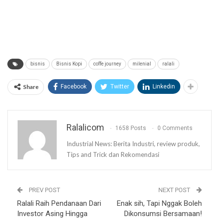
bisnis
Bisnis Kopi
coffe journey
milenial
ralali
Share
Facebook
Twitter
Linkedin
Ralalicom
1658 Posts
0 Comments
Industrial News: Berita Industri, review produk,
Tips and Trick dan Rekomendasi
PREV POST
NEXT POST
Ralali Raih Pendanaan Dari
Enak sih, Tapi Nggak Boleh
Investor Asing Hingga
Dikonsumsi Bersamaan!