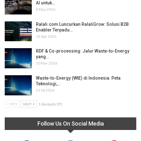
AI untuk…
8 May 2026
Ralali.com Luncurkan RalaliGrow: Solusi B2B
Enabler Terpadu…
13 Apr 2026
RDF & Co-processing: Jalur Waste-to-Energy
yang…
10 Mar 2026
Waste-to-Energy (WtE) di Indonesia: Peta
Teknologi,…
2 Feb 2026
PREV
NEXT
1 daripada 371
Follow Us On Social Media