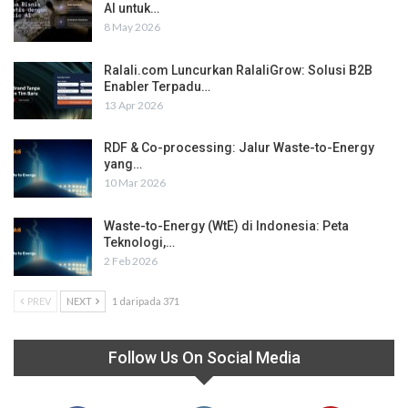
AI untuk…
8 May 2026
Ralali.com Luncurkan RalaliGrow: Solusi B2B
Enabler Terpadu…
13 Apr 2026
RDF & Co-processing: Jalur Waste-to-Energy
yang…
10 Mar 2026
Waste-to-Energy (WtE) di Indonesia: Peta
Teknologi,…
2 Feb 2026
PREV
NEXT
1 daripada 371
Follow Us On Social Media