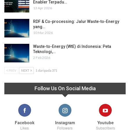
Enabler Terpadu…
13 Apr 2026
RDF & Co-processing: Jalur Waste-to-Energy
yang…
10 Mar 2026
Waste-to-Energy (WtE) di Indonesia: Peta
Teknologi,…
2 Feb 2026
PREV
NEXT
1 daripada 371
Follow Us On Social Media
Facebook
Instagram
Youtube
Likes
Followers
Subscribers