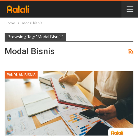
Home
modal bisnis
Browsing Tag: "modal Bisnis"
Modal Bisnis
PANDUAN BISNIS