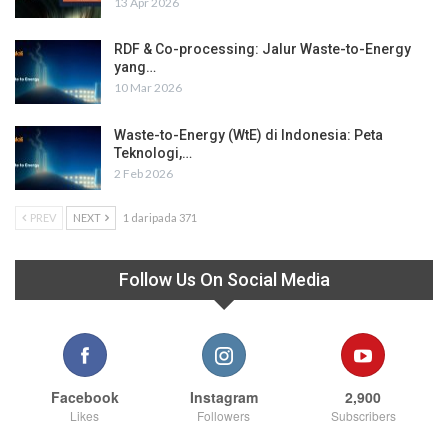
13 Apr 2026
RDF & Co-processing: Jalur Waste-to-Energy
yang…
10 Mar 2026
Waste-to-Energy (WtE) di Indonesia: Peta
Teknologi,…
2 Feb 2026
PREV
NEXT
1 daripada 371
Follow Us On Social Media
Facebook
Instagram
2,900
Likes
Followers
Subscribers