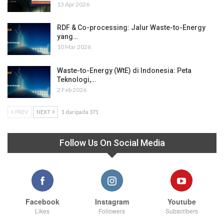
13 Apr 2026
RDF & Co-processing: Jalur Waste-to-Energy
yang…
10 Mar 2026
Waste-to-Energy (WtE) di Indonesia: Peta
Teknologi,…
2 Feb 2026
PREV
NEXT
1 daripada 371
Follow Us On Social Media
Facebook
Instagram
Youtube
Likes
Followers
Subscribers