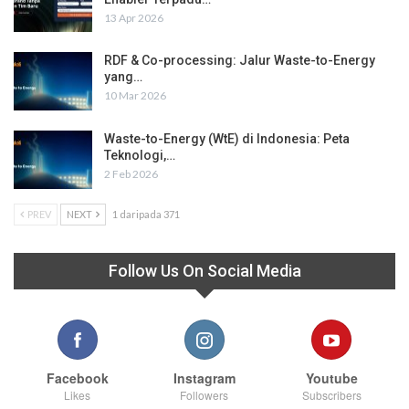
13 Apr 2026
RDF & Co-processing: Jalur Waste-to-Energy
yang…
10 Mar 2026
Waste-to-Energy (WtE) di Indonesia: Peta
Teknologi,…
2 Feb 2026
PREV
NEXT
1 daripada 371
Follow Us On Social Media
Facebook
Instagram
Youtube
Likes
Followers
Subscribers