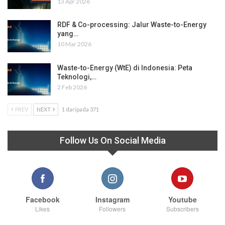
13 Apr 2026
RDF & Co-processing: Jalur Waste-to-Energy
yang…
10 Mar 2026
Waste-to-Energy (WtE) di Indonesia: Peta
Teknologi,…
2 Feb 2026
PREV
NEXT
1 daripada 371
Follow Us On Social Media
Facebook
Instagram
Youtube
Likes
Followers
Subscribers