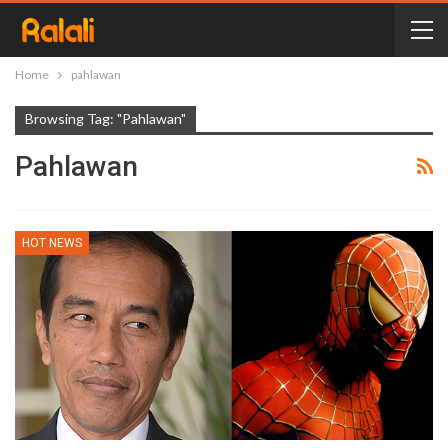
Home
pahlawan
Browsing Tag: "pahlawan"
Pahlawan
HOT NEWS