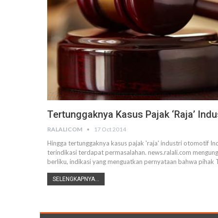
Tertunggaknya Kasus Pajak ‘raja’ Indu
RALALICOM
17 Oct 2014
Hingga tertunggaknya kasus pajak 'raja' industri otomotif 
terindikasi terdapat permasalahan. news.ralali.com mengun
berliku, indikasi yang menguatkan pernyataan bahwa piha
SELENGKAPNYA...