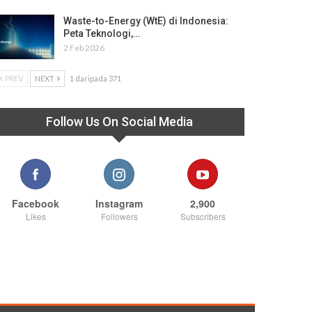
Waste-to-Energy (WtE) di Indonesia:
Peta Teknologi,…
2 Feb 2026
PREV
NEXT
1 daripada 371
Follow Us On Social Media
Facebook
Instagram
2,900
Likes
Followers
Subscribers