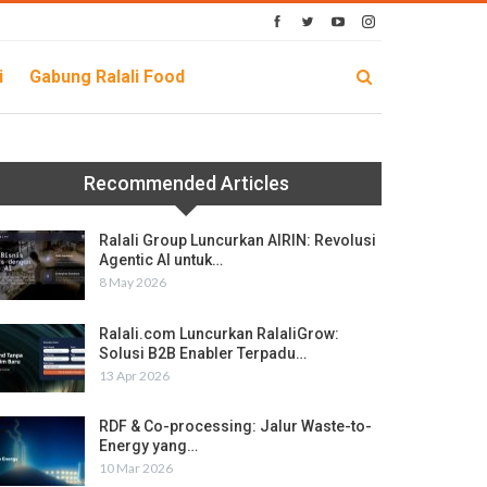
i
Gabung Ralali Food
Recommended Articles
Ralali Group Luncurkan AIRIN: Revolusi
Agentic AI untuk…
8 May 2026
Ralali.com Luncurkan RalaliGrow:
Solusi B2B Enabler Terpadu…
13 Apr 2026
RDF & Co-processing: Jalur Waste-to-
Energy yang…
10 Mar 2026