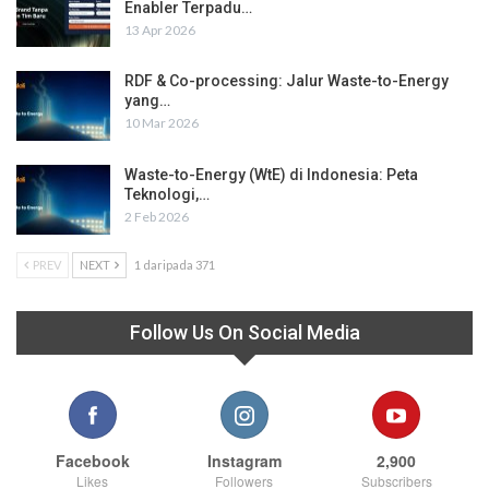
Enabler Terpadu…
13 Apr 2026
RDF & Co-processing: Jalur Waste-to-Energy
yang…
10 Mar 2026
Waste-to-Energy (WtE) di Indonesia: Peta
Teknologi,…
2 Feb 2026
PREV
NEXT
1 daripada 371
Follow Us On Social Media
Facebook
Instagram
2,900
Likes
Followers
Subscribers