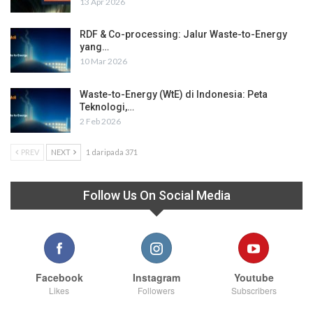
13 Apr 2026
RDF & Co-processing: Jalur Waste-to-Energy
yang…
10 Mar 2026
Waste-to-Energy (WtE) di Indonesia: Peta
Teknologi,…
2 Feb 2026
PREV
NEXT
1 daripada 371
Follow Us On Social Media
Facebook
Instagram
Youtube
Likes
Followers
Subscribers