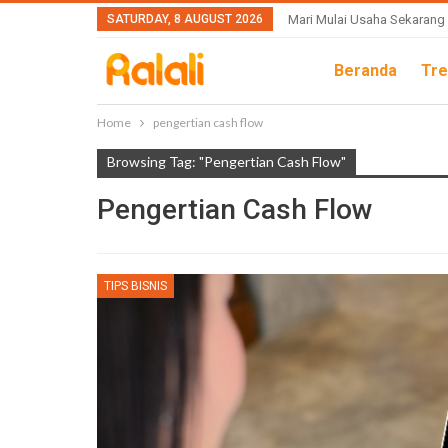
SATURDAY, 8 AUGUST 2026
Mari Mulai Usaha Sekarang
Beranda
Tre
Home
pengertian cash flow
Browsing Tag: "pengertian Cash Flow"
Pengertian Cash Flow
TIPS BISNIS