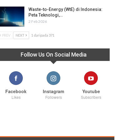
Waste-to-Energy (WtE) di Indonesia:
Peta Teknologi,…
2 Feb 2026
PREV
NEXT
1 daripada 371
Follow Us On Social Media
Facebook
Instagram
Youtube
Likes
Followers
Subscribers