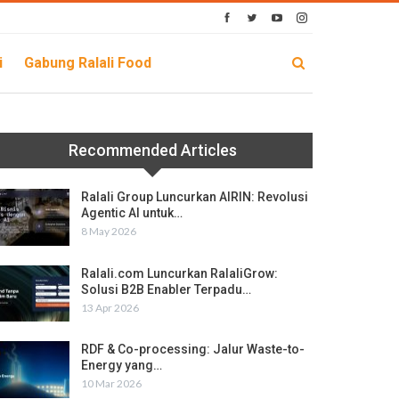
i
Gabung Ralali Food
Recommended Articles
Ralali Group Luncurkan AIRIN: Revolusi
Agentic AI untuk…
8 May 2026
Ralali.com Luncurkan RalaliGrow:
Solusi B2B Enabler Terpadu…
13 Apr 2026
RDF & Co-processing: Jalur Waste-to-
Energy yang…
10 Mar 2026