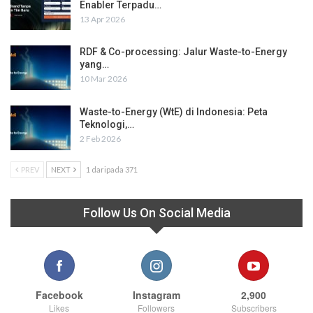
Enabler Terpadu…
13 Apr 2026
RDF & Co-processing: Jalur Waste-to-Energy
yang…
10 Mar 2026
Waste-to-Energy (WtE) di Indonesia: Peta
Teknologi,…
2 Feb 2026
PREV
NEXT
1 daripada 371
Follow Us On Social Media
Facebook
Instagram
2,900
Likes
Followers
Subscribers