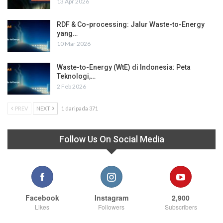
13 Apr 2026
RDF & Co-processing: Jalur Waste-to-Energy
yang…
10 Mar 2026
Waste-to-Energy (WtE) di Indonesia: Peta
Teknologi,…
2 Feb 2026
PREV
NEXT
1 daripada 371
Follow Us On Social Media
Facebook
Instagram
2,900
Likes
Followers
Subscribers