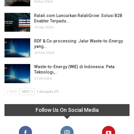
8 May 2026
Ralali.com Luncurkan RalaliGrow: Solusi B2B
Enabler Terpadu…
13 Apr 2026
RDF & Co-processing: Jalur Waste-to-Energy
yang…
10 Mar 2026
Waste-to-Energy (WtE) di Indonesia: Peta
Teknologi,…
2 Feb 2026
PREV
NEXT
1 daripada 371
Follow Us On Social Media