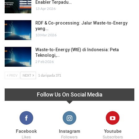
Enabler Terpadu…
13 Apr 2026
RDF & Co-processing: Jalur Waste-to-Energy
yang…
10 Mar 2026
Waste-to-Energy (WtE) di Indonesia: Peta
Teknologi,…
2 Feb 2026
PREV
NEXT
1 daripada 371
Follow Us On Social Media
Facebook
Instagram
Youtube
Likes
Followers
Subscribers