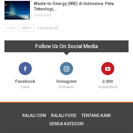
Waste-to-Energy (WtE) di Indonesia: Peta
Teknologi,…
2 Feb 2026
PREV
NEXT
1 daripada 371
Follow Us On Social Media
Facebook
Instagram
2,900
Likes
Followers
Subscribers
RALALI.COM
RALALI FOOD
TENTANG KAMI
SEMUA KATEGORI