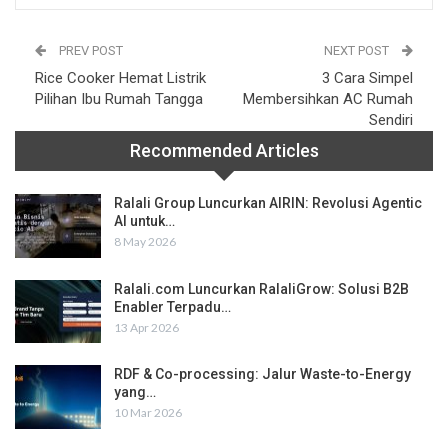
PREV POST
NEXT POST
Rice Cooker Hemat Listrik
3 Cara Simpel
Pilihan Ibu Rumah Tangga
Membersihkan AC Rumah
Sendiri
Recommended Articles
Ralali Group Luncurkan AIRIN: Revolusi Agentic
AI untuk…
8 May 2026
Ralali.com Luncurkan RalaliGrow: Solusi B2B
Enabler Terpadu…
13 Apr 2026
RDF & Co-processing: Jalur Waste-to-Energy
yang…
10 Mar 2026