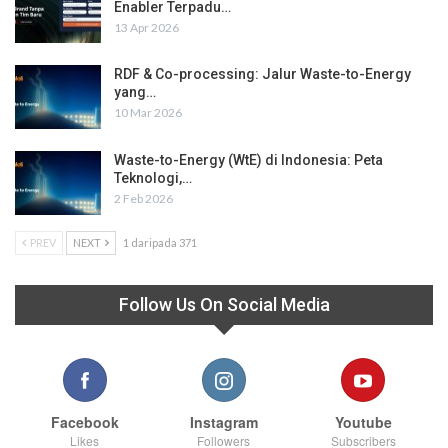
Enabler Terpadu…
13 Apr 2026
RDF & Co-processing: Jalur Waste-to-Energy
yang…
10 Mar 2026
Waste-to-Energy (WtE) di Indonesia: Peta
Teknologi,…
2 Feb 2026
PREV
NEXT
1 daripada 371
Follow Us On Social Media
Facebook
Instagram
Youtube
Likes
Followers
Subscribers