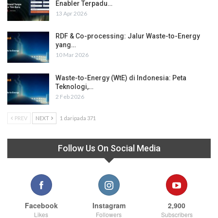
Enabler Terpadu…
13 Apr 2026
RDF & Co-processing: Jalur Waste-to-Energy
yang…
10 Mar 2026
Waste-to-Energy (WtE) di Indonesia: Peta
Teknologi,…
2 Feb 2026
PREV
NEXT
1 daripada 371
Follow Us On Social Media
Facebook
Instagram
2,900
Likes
Followers
Subscribers