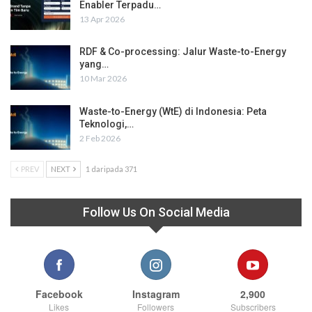
Enabler Terpadu…
13 Apr 2026
RDF & Co-processing: Jalur Waste-to-Energy
yang…
10 Mar 2026
Waste-to-Energy (WtE) di Indonesia: Peta
Teknologi,…
2 Feb 2026
PREV
NEXT
1 daripada 371
Follow Us On Social Media
Facebook
Instagram
2,900
Likes
Followers
Subscribers